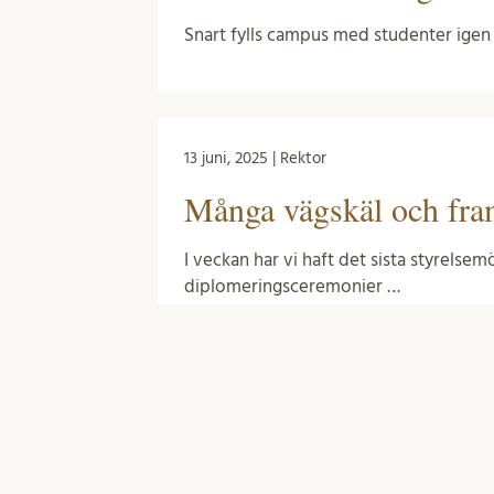
Snart fylls campus med studenter igen o
13 juni, 2025 | Rektor
Många vägskäl och fram
I veckan har vi haft det sista styrelse
diplomeringsceremonier …
23 maj, 2025 | Rektor
Förnuft och känsla i p