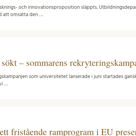
rsknings- och innovationsproposition släppts. Utbildningsdepa
ed att omsätta den …
 sökt – sommarens rekryteringskampa
gskampanjen som universitetet lanserade i juni startades gansk
vi …
ett fristående ramprogram i EU prese