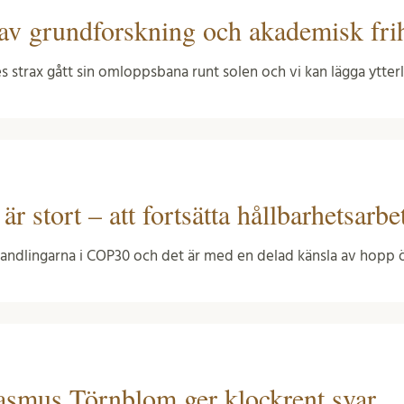
av grundforskning och akademisk fri
les strax gått sin omloppsbana runt solen och vi kan lägga ytter
r stort – att fortsätta hållbarhetsarbet
örhandlingarna i COP30 och det är med en delad känsla av hopp
smus Törnblom ger klockrent svar