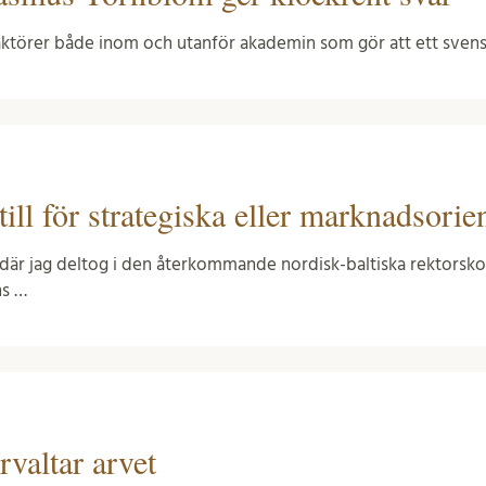
ktörer både inom och utanför akademin som gör att ett svenskt
 till för strategiska eller marknadsori
n där jag deltog i den återkommande nordisk-baltiska rektors
ns …
valtar arvet