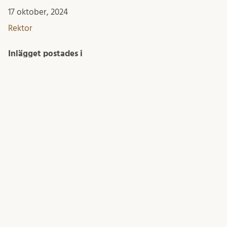
17 oktober, 2024
Rektor
Inlägget postades i
Okategoriserade
KONTAKTA REKTOR
E-post
Erik Renström
Telefon: 046-222 70 03 (rektors sekreterare)
Besöksadress: Kungshuset, Kyrkogatan 8, Lund
Postadress: Lunds universitet, Box 117, 221 00 Lund