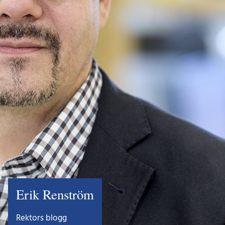
Erik Renström
Rektors blogg