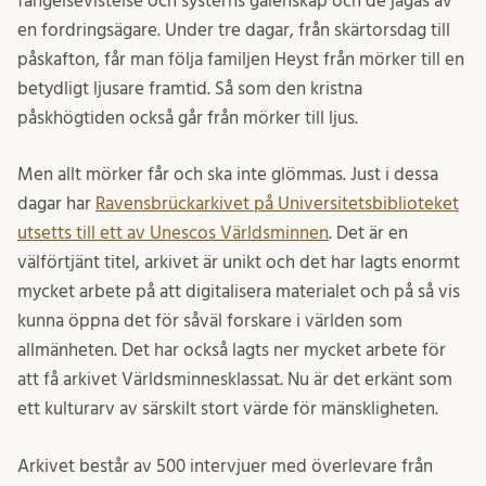
fängelsevistelse och systerns galenskap och de jagas av
en fordringsägare. Under tre dagar, från skärtorsdag till
påskafton, får man följa familjen Heyst från mörker till en
betydligt ljusare framtid. Så som den kristna
påskhögtiden också går från mörker till ljus.
Men allt mörker får och ska inte glömmas. Just i dessa
dagar har
Ravensbrückarkivet på Universitetsbiblioteket
utsetts till ett av Unescos Världsminnen
. Det är en
välförtjänt titel, arkivet är unikt och det har lagts enormt
mycket arbete på att digitalisera materialet och på så vis
kunna öppna det för såväl forskare i världen som
allmänheten. Det har också lagts ner mycket arbete för
att få arkivet Världsminnesklassat. Nu är det erkänt som
ett kulturarv av särskilt stort värde för mänskligheten.
Arkivet består av 500 intervjuer med överlevare från