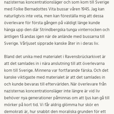
nazisternas koncentrationsläger och
som kom till Sverige
med Folke Bernadottes Vita bussar våren 1945. Jag kan
naturligtvis inte veta, men kan föreställa mig att dessa
överlevare för första gången på väldigt länge kunde
hänga upp den där Strindbergska tunga vinterrocken och
äntligen få andas igen när de anlände med bussarna till
Sverige. Vårljuset sipprade kanske åter in i deras liv.
Bland det unika med materialet i Ravensbrückarkivet är
att det samlades in i nära anslutning till att överlevarna
kom till Sverige. Minnena var fortfarande färska. Och det
kanske viktigaste med materialet är att det samlades in
och kunde bevaras till eftervärlden. När överlevare från
nazisternas koncentrationsläger inte längre är vid liv
behöver nya generationer påminnas om att ljus kan gå till
mörker på kort tid. Vi får aldrig glömma hur skör en
demokrati är, hur snabbt den moraliska grunden för ett