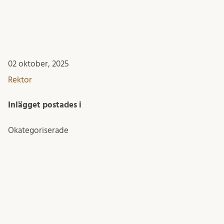
02 oktober, 2025
Rektor
Inlägget postades i
Okategoriserade
KONTAKTA REKTOR
E-post
Erik Renström