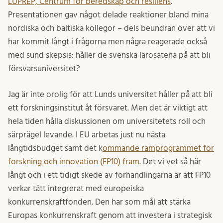
LUPREP, Centrum för beredskap och resiliens
.
Presentationen gav något delade reaktioner bland mina
nordiska och baltiska kollegor – dels beundran över att vi
har kommit långt i frågorna men några reagerade också
med sund skepsis: håller de svenska lärosätena på att bli
försvarsuniversitet?
Jag är inte orolig för att Lunds universitet håller på att bli
ett forskningsinstitut åt försvaret. Men det är viktigt att
hela tiden hålla diskussionen om universitetets roll och
särprägel levande. I EU arbetas just nu nästa
långtidsbudget samt det k
ommande ramprogrammet för
forskning och innovation (FP10) fram
. Det vi vet så här
långt och i ett tidigt skede av förhandlingarna är att FP10
verkar tätt integrerat med europeiska
konkurrenskraftfonden. Den har som mål att stärka
Europas konkurrenskraft genom att investera i strategisk