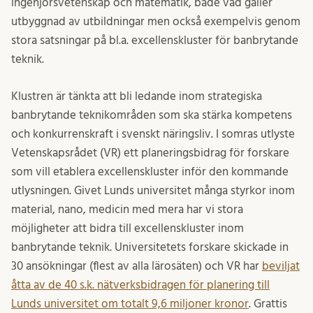
ingenjörsvetenskap och matematik, både vad gäller
utbyggnad av utbildningar men också exempelvis genom
stora satsningar på bl.a. excellenskluster för banbrytande
teknik.
Klustren är tänkta att bli ledande inom strategiska
banbrytande teknikområden som ska stärka kompetens
och konkurrenskraft i svenskt näringsliv. I somras utlyste
Vetenskapsrådet (VR) ett planeringsbidrag för forskare
som vill etablera excellenskluster inför den kommande
utlysningen. Givet Lunds universitet många styrkor inom
material, nano, medicin med mera har vi stora
möjligheter att bidra till excellenskluster inom
banbrytande teknik. Universitetets forskare skickade in
30 ansökningar (flest av alla lärosäten) och VR har
beviljat
åtta av de 40 s.k. nätverksbidragen för planering till
Lunds universitet om totalt 9,6 miljoner kronor
. Grattis