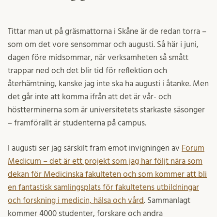
Tittar man ut på gräsmattorna i Skåne är de redan torra –
som om det vore sensommar och augusti. Så här i juni,
dagen före midsommar, när verksamheten så smått
trappar ned och det blir tid för reflektion och
återhämtning, kanske jag inte ska ha augusti i åtanke. Men
det går inte att komma ifrån att det är vår- och
höstterminerna som är universitetets starkaste säsonger
– framförallt är studenterna på campus.
I augusti ser jag särskilt fram emot invigningen av
Forum
Medicum – det är ett projekt som jag har följt nära som
dekan för Medicinska fakulteten och som kommer att bli
en fantastisk samlingsplats för fakultetens utbildningar
och forskning i medicin, hälsa och vård
. Sammanlagt
kommer 4000 studenter, forskare och andra