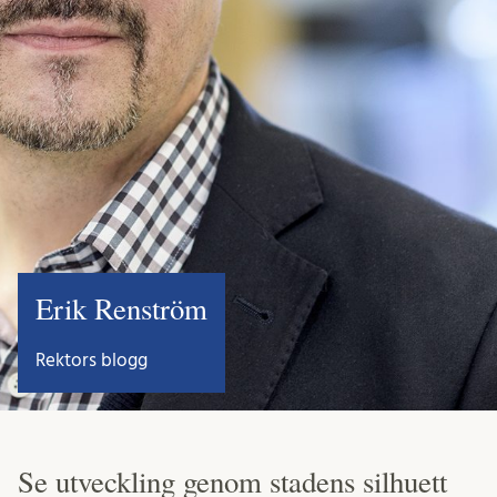
Erik Renström
Rektors blogg
Se utveckling genom stadens silhuett