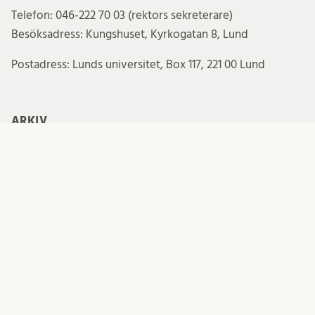
Telefon: 046-222 70 03 (rektors sekreterare)
Besöksadress: Kungshuset, Kyrkogatan 8, Lund
Postadress: Lunds universitet, Box 117, 221 00 Lund
ARKIV
Arkiv
PRENUMERERA PÅ INLÄGG FRÅN REKTORS BLOGG
Your email: