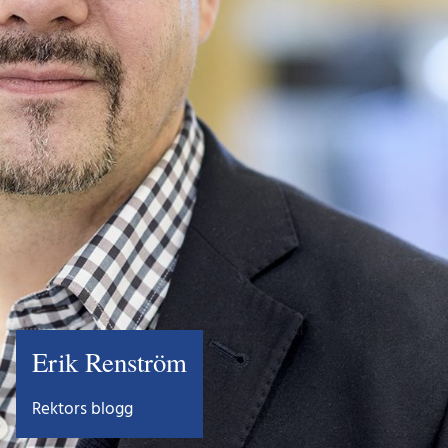
Erik Renström
Rektors blogg