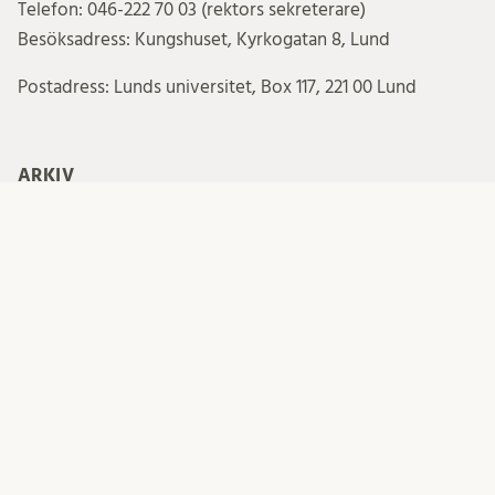
Telefon: 046-222 70 03 (rektors sekreterare)
Besöksadress: Kungshuset, Kyrkogatan 8, Lund
Postadress: Lunds universitet, Box 117, 221 00 Lund
ARKIV
Arkiv
PRENUMERERA PÅ INLÄGG FRÅN REKTORS BLOGG
Your email: