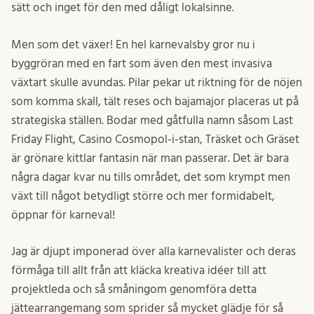
sätt och inget för den med dåligt lokalsinne.
Men som det växer! En hel karnevalsby gror nu i
byggröran med en fart som även den mest invasiva
växtart skulle avundas. Pilar pekar ut riktning för de nöjen
som komma skall, tält reses och bajamajor placeras ut på
strategiska ställen. Bodar med gåtfulla namn såsom Last
Friday Flight, Casino Cosmopol-i-stan, Träsket och Gräset
är grönare kittlar fantasin när man passerar. Det är bara
några dagar kvar nu tills området, det som krympt men
växt till något betydligt större och mer formidabelt,
öppnar för karneval!
Jag är djupt imponerad över alla karnevalister och deras
förmåga till allt från att kläcka kreativa idéer till att
projektleda och så småningom genomföra detta
jättearrangemang som sprider så mycket glädje för så