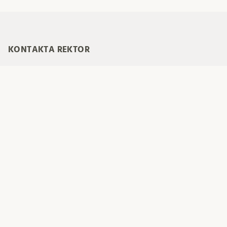
KONTAKTA REKTOR
E-post
Erik Renström
Telefon: 046-222 70 03 (rektors sekreterare)
Besöksadress: Kungshuset, Kyrkogatan 8, Lund
Postadress: Lunds universitet, Box 117, 221 00 Lund
ARKIV
Arkiv