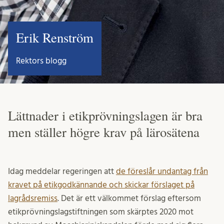
Erik Renström
Rektors blogg
Lättnader i etikprövningslagen är bra
men ställer högre krav på lärosätena
Idag meddelar regeringen att
de föreslår undantag från
kravet på etikgodkännande och skickar förslaget på
lagrådsremiss
. Det är ett välkommet förslag eftersom
etikprövningslagstiftningen som skärptes 2020 mot