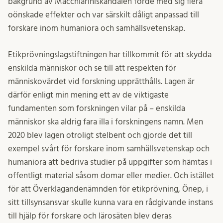
bakgrund av Macchiariniskandalen förde med sig flera
oönskade effekter och var särskilt dåligt anpassad till
forskare inom humaniora och samhällsvetenskap.
Etikprövningslagstiftningen har tillkommit för att skydda
enskilda människor och se till att respekten för
människovärdet vid forskning upprätthålls. Lagen är
därför enligt min mening ett av de viktigaste
fundamenten som forskningen vilar på – enskilda
människor ska aldrig fara illa i forskningens namn. Men
2020 blev lagen otroligt stelbent och gjorde det till
exempel svårt för forskare inom samhällsvetenskap och
humaniora att bedriva studier på uppgifter som hämtas i
offentligt material såsom domar eller medier. Och istället
för att Överklagandenämnden för etikprövning, Önep, i
sitt tillsynsansvar skulle kunna vara en rådgivande instans
till hjälp för forskare och lärosäten blev deras