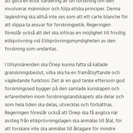
att göra en etisk värdering av sin forskning om den
involverar människor och följa etiska principer. Denna
lagändring ska alltså inte ses som att ett carte blanche för
att slippa ta ansvar för forskningsetik. Regeringen
föreslår också att det ska införas en möjlighet till frivillig
etikprövning vid Etikprövningsmyndigheten av den
forskning som undantas.
I tillsynsärenden ska Önep kunna fatta så kallade
granskningsbeslut, vilka ska ha en framåtsyftande och
vägledande funktion. Det är en god tanke eftersom god
forskningssed bygger på den samlade kunskapen och
erfarenheten inom forskningslandskapets alla delar och
som hela tiden ska delas, utvecklas och förbättras.
Regeringen föreslår också att Önep ska få avgöra när
avsteg från etikprövningslagen ska anmälas till åtal, för
att forskare inte ska anmälas till åklagare för mindre