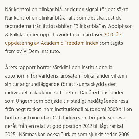
När kontrollen blinkar blå, är det en signal för det säkra.
När kontrollen blinkar blå är allt som det ska. Just de
textraderna från åttiotalshiten ”Blinkar blå” av Adolphson
& Falk kommer upp i huvudet när man läser
2026 års
uppdatering av Academic Freedom Index
som tagits
fram av V-Dem Institute.
Årets rapport borrar särskilt i den institutionella
autonomin för världens lärosäten i olika länder vilken i
sin tur är grundläggande för att kunna skydda den
individuella akademiska friheten. Där återfinns länder
som Ungern som började sin stadigt nedåtgående resa
från högt rankat inom institutionell autonomi 2009 till en
bottenrankning idag. Och Indien som började sin resa
neråt från en relativt god position 2012 till lågt rankat
2025. Nämnas kan också Turkiet som sjunkit sedan 2009