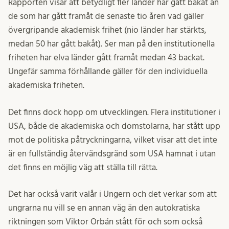
Rapporten visar att betydligt fler länder har gått bakåt än
de som har gått framåt de senaste tio åren vad gäller
övergripande akademisk frihet (nio länder har stärkts,
medan 50 har gått bakåt). Ser man på den institutionella
friheten har elva länder gått framåt medan 43 backat.
Ungefär samma förhållande gäller för den individuella
akademiska friheten.
Det finns dock hopp om utvecklingen. Flera institutioner i
USA, både de akademiska och domstolarna, har stått upp
mot de politiska påtryckningarna, vilket visar att det inte
är en fullständig återvändsgränd som USA hamnat i utan
det finns en möjlig väg att ställa till rätta.
Det har också varit valår i Ungern och det verkar som att
ungrarna nu vill se en annan väg än den autokratiska
riktningen som Viktor Orbán stått för och som också