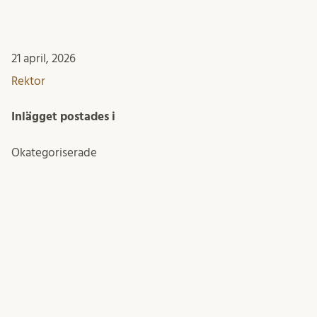
21 april, 2026
Rektor
Inlägget postades i
Okategoriserade
KONTAKTA REKTOR
E-post
Erik Renström
Telefon: 046-222 70 03 (rektors sekreterare)