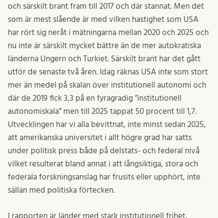
och särskilt brant fram till 2017 och där stannat. Men det
som är mest slående är med vilken hastighet som USA
har rört sig neråt i mätningarna mellan 2020 och 2025 och
nu inte är särskilt mycket bättre än de mer autokratiska
länderna Ungern och Turkiet. Särskilt brant har det gått
utför de senaste två åren. Idag räknas USA inte som stort
mer än medel på skalan över institutionell autonomi och
där de 2019 fick 3,3 på en fyragradig ”institutionell
autonomiskala” men till 2025 tappat 50 procent till 1,7.
Utvecklingen har vi alla bevittnat, inte minst sedan 2025,
att amerikanska universitet i allt högre grad har satts
under politisk press både på delstats- och federal nivå
vilket resulterat bland annat i att långsiktiga, stora och
federala forskningsanslag har frusits eller upphört, inte
sällan med politiska förtecken.
I rapporten är länder med stark institutionell frihet,