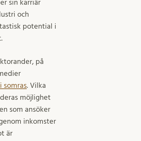
r sin karriär
dustri och
astisk potential i
.
oktorander, på
 medier
 i somras
. Vilka
 deras möjlighet
 Den som ansöker
v genom inkomster
t är