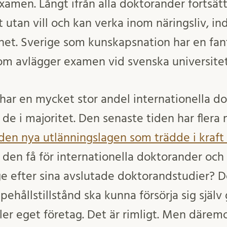
xamen. Långt ifrån alla doktorander fortsätte
 utan vill och kan verka inom näringsliv, in
het. Sverige som kunskapsnation har en fant
m avlägger examen vid svenska universitet
 har en mycket stor andel internationella d
r de i majoritet. Den senaste tiden har flera
den nya utlänningslagen som trädde i kraft
den få för internationella doktorander och
ige efter sina avslutade doktorandstudier?
hållstillstånd ska kunna försörja sig själ
ller eget företag. Det är rimligt. Men däremo