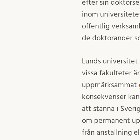
efter sin doktorse
inom universitetet
offentlig verksam
de doktorander so
Lunds universitet
vissa fakulteter ä
uppmärksammat
konsekvenser kan 
att stanna i Sver
om permanent uppe
från anställning e