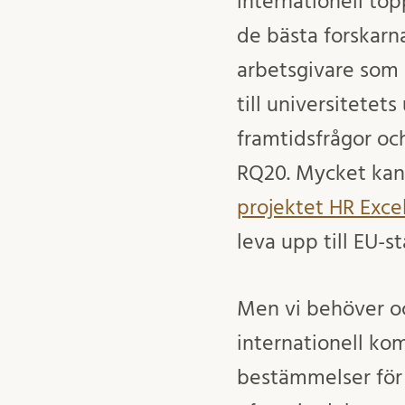
internationell to
de bästa forskarna
arbetsgivare som g
till universitetet
framtidsfrågor och
RQ20. Mycket kan 
projektet HR Exce
leva upp till EU-s
Men vi behöver oc
internationell ko
bestämmelser för 