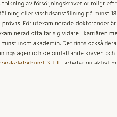
 tolkning av försörjningskravet orimligt ef
tällning eller visstidsanställning på minst 
prövas. För utexaminerade doktorander är 
examinerad ofta tar sig vidare i karriären 
te minst inom akademin. Det finns också fler
änningslagen och de omfattande kraven och
 högskoleförbund, SUHF
, arbetar nu aktivt 
och en skrivelse kommer att skickas till
tementet.
Inlägget postades i