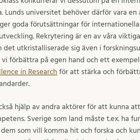
ppklass konkurrerar vi dessutom på en inter
. Lunds universitet behöver därför vara en 
er goda förutsättningar för internationella 
s utveckling. Rekrytering är en av våra viktig
 det utkristalliserade sig även i forskning
vi förbättra på egen hand och ett exempel
llence in Research
för att stärka och förbätt
tandarder.
kså hjälp av andra aktörer för att kunna at
mpetens. Sverige som land måste t.ex. ha f
dem som vill komma hit och forska och kun