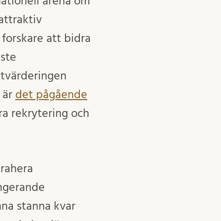
nationell arena om
attraktiv
forskare att bidra
aste
sutvärderingen
 är
det pågående
ra rekrytering och
trahera
ungerande
na stanna kvar