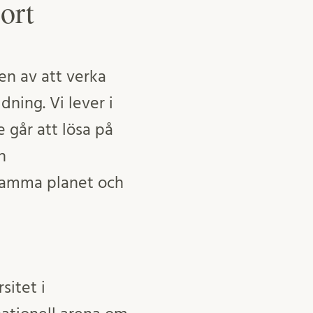
ort
en av att verka
ning. Vi lever i
 går att lösa på
h
 samma planet och
sitet i