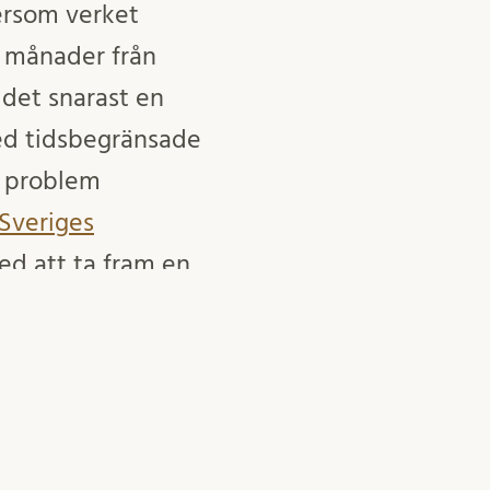
tersom verket
18 månader från
det snarast en
med tidsbegränsade
a problem
Sveriges
med att ta fram en