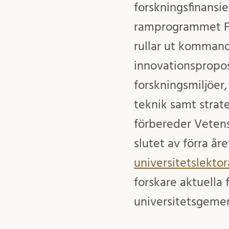
forskningsfinans
ramprogrammet FP
rullar ut kommand
innovationspropos
forskningsmiljöer
teknik samt strat
förbereder Vetens
slutet av förra åre
universitetslektor
forskare aktuella
universitetsgem