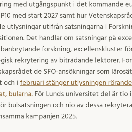
iering med utgångspunkt i det kommande e
10 med start 2027 samt hur Vetenskapsrå
e utlysningar utifrån satsningarna i Forskni
itionen. Det handlar om satsningar på exce
, banbrytande forskning, excellenskluster f
egisk rekrytering av biträdande lektorer. Fö
kapsrådet de SFO-ansökningar som lärosäte
t och i
februari stänger utlysningen rörand
at, bularna.
För Lunds universitet del är tio 
 för bulsatsningen och nio av dessa rekryte
ensamma kampanjen 2025.