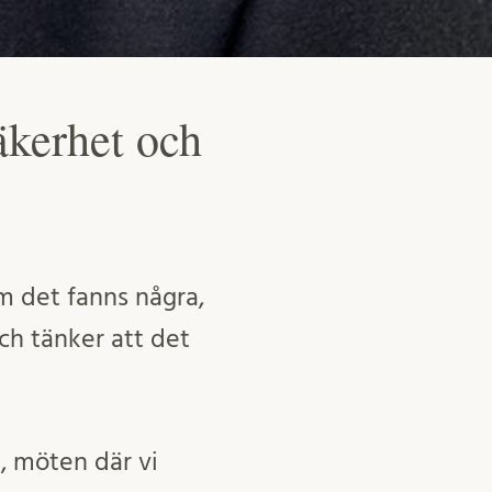
äkerhet och
m det fanns några,
ch tänker att det
i, möten där vi