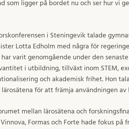
d som ligger på bordet nu och ser hur vi 
torskonferensen i Steningevik talade gymnas
ister Lotta Edholm med några för regeringe
har varit genomgående under den senaste
vantitet i utbildning, tillväxt inom STEM, ex
nationalisering och akademisk frihet. Hon t
 lärosätena för att främja användningen av k
forumet mellan lärosätena och forskningsfin
Vinnova, Formas och Forte hade fokus på f