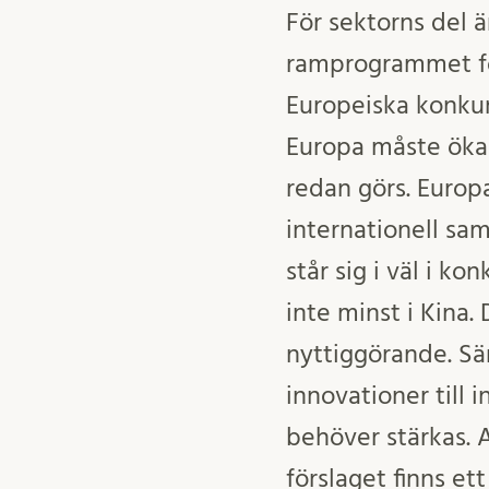
För sektorns del 
ramprogrammet fö
Europeiska konkur
Europa måste öka 
redan görs. Europ
internationell sa
står sig i väl i k
inte minst i Kina.
nyttiggörande. Sä
innovationer till 
behöver stärkas. A
förslaget finns e