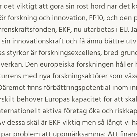
är det viktigt att göra sin röst hörd när de
r forskning och innovation, FP10, och den
renskraftsfonden, EKF, nu utarbetas i EU. J
sin innovationskraft och få ännu bättre ut
as styrkor är forskningsexcellens, bred gru
mverkan. Den europeiska forskningen håller 
onkurrens med nya forskningsaktörer som växe
 Däremot finns förbättringspotential inom i
rskilt behöver Europas kapacitet för att ska
internationellt aktiva företag öka och riskk
v dessa skäl är EKF viktig men så långt vi ha
tt par problem att uppmärksamma: Att finansi