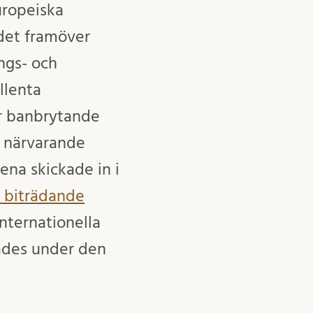
uropeiska
det framöver
ngs- och
llenta
ör banbrytande
r närvarande
na skickade in i
e biträdande
internationella
rades under den