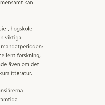
gemensamt kan
ie-, högskole-
n viktiga
 mandatperioden:
cellent forskning,
alade även om det
urslitteratur.
ansiärerna
ramtida