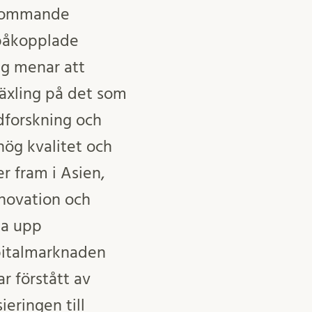
t kommande
 påkopplade
ag menar att
växling på det som
ndforskning och
hög kvalitet och
r fram i Asien,
nnovation och
la upp
apitalmarknaden
r förstått av
eringen till