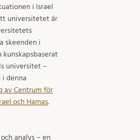
tuationen i Israel
tt universitetet är
versitetets
ka skeenden i
h kunskapsbaserat
ds universitet –
n i denna
g av Centrum för
srael och Hamas
.
 och analys – en