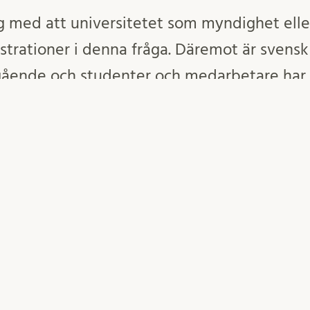
g med att universitetet som myndighet eller
trationer i denna fråga. Däremot är svensk
tgående och studenter och medarbetare har s
itt på sin studie- och arbetsplats. Universit
udenters eller medarbetares grundlagsstad
 och rättigheter att organisera sig på det vis
 i samhället. Tvärtom, är det demokratiska 
 rättigheter är grundbultar, något vi ska vä
Inlägget postades i