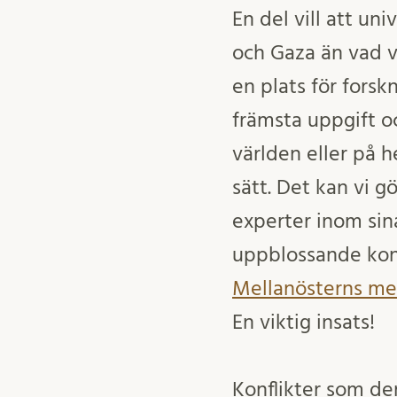
En del vill att uni
och Gaza än vad vå
en plats för forsk
främsta uppgift oc
världen eller på 
sätt. Det kan vi g
experter inom sin
uppblossande konf
Mellanösterns me
En viktig insats!
Konflikter som de