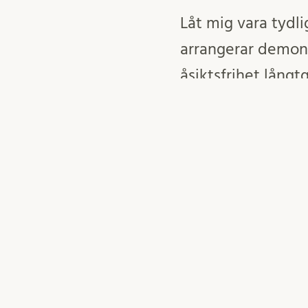
Låt mig vara tydli
arrangerar demons
åsiktsfrihet lång
tycka och tänka fr
synpunkter på st
medborgerliga fri-
göra sin röst hörd
mänskliga fri- och
Erik
15 november, 2023