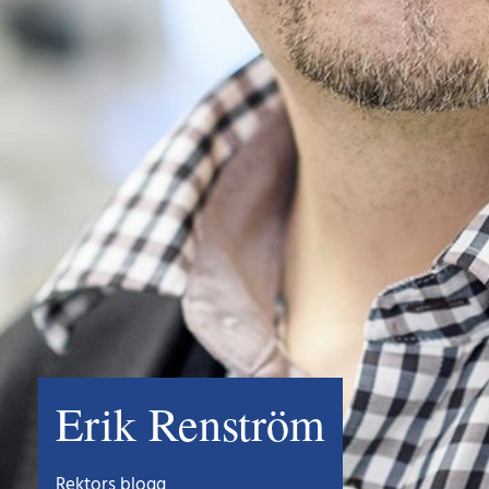
Erik Renström
Rektors blogg