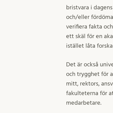
bristvara i dage
och/eller fördöman
verifiera fakta o
ett skäl för en a
istället låta forsk
Det är också univ
och trygghet för a
mitt, rektors, ansv
fakulteterna för 
medarbetare.