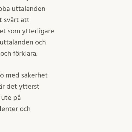
bba uttalanden
 svårt att
et som ytterligare
 uttalanden och
 och förklara.
ljö med säkerhet
är det ytterst
r ute på
denter och