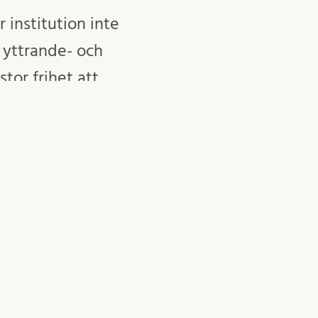
 institution inte
 yttrande- och
tor frihet att
etet har inte
gade
 man vill för att
samhället där
rna och vakta.