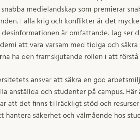
ns snabba medielandskap som premierar sna
den. I alla krig och konflikter är det mycket
ch desinformationen är omfattande. Jag ser d
kademi att vara varsam med tidiga och säkra
arna ha den framskjutande rollen i att förstå
ersitetets ansvar att säkra en god arbetsmi
lla anställda och studenter på campus. Här 
ar att det finns tillräckligt stöd och resurse
att hantera säkerhet och välmående hos stu