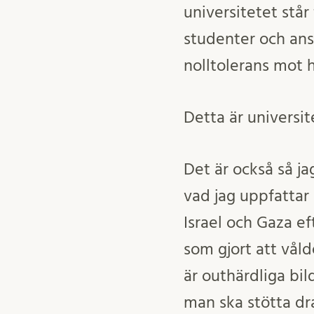
universitetet står
studenter och anst
nolltolerans mot h
Detta är universit
Det är också så j
vad jag uppfattar 
Israel och Gaza ef
som gjort att våld
är outhärdliga bil
man ska stötta dr