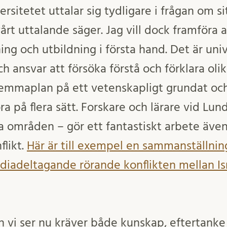
versitetet uttalar sig tydligare i frågan om si
rt uttalande säger. Jag vill dock framföra a
ning och utbildning i första hand. Det är uni
h ansvar att försöka förstå och förklara oli
hemmaplan på ett vetenskapligt grundat oc
öra på flera sätt. Forskare och lärare vid Lun
a områden – gör ett fantastiskt arbete äve
likt.
Här är till exempel en sammanställnin
diadeltagande rörande konflikten mellan I
n vi ser nu kräver både kunskap, eftertanke