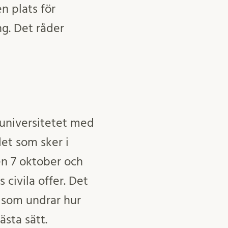
en plats för
ng. Det råder
 universitetet med
det som sker i
en 7 oktober och
 civila offer. Det
a som undrar hur
sta sätt.