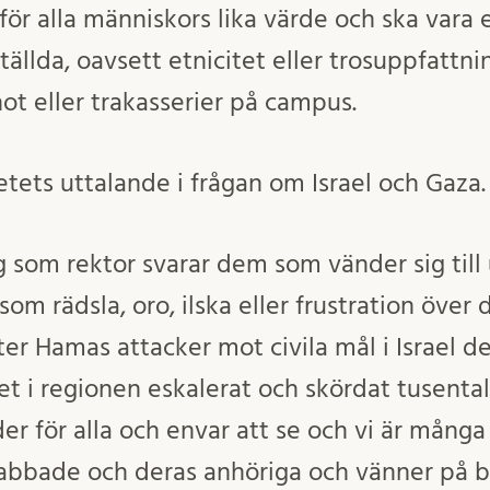
 för alla människors lika värde och ska vara 
ällda, oavsett etnicitet eller trosuppfattni
ot eller trakasserier på campus.
etets uttalande i frågan om Israel och Gaza.
ag som rektor svarar dem som vänder sig till
som rädsla, oro, ilska eller frustration över 
ter Hamas attacker mot civila mål i Israel d
et i regionen eskalerat och skördat tusentals
der för alla och envar att se och vi är mång
abbade och deras anhöriga och vänner på bä