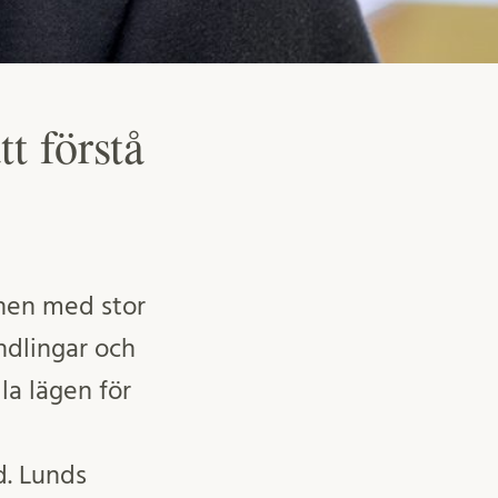
t förstå
ionen med stor
ndlingar och
la lägen för
d. Lunds