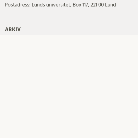
Postadress: Lunds universitet, Box 117, 221 00 Lund
ARKIV
Arkiv
PRENUMERERA PÅ INLÄGG FRÅN REKTORS BLOGG
Your email: