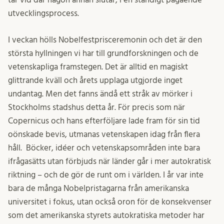
utvecklingsprocess.
I veckan hölls Nobelfestprisceremonin och det är den
största hyllningen vi har till grundforskningen och de
vetenskapliga framstegen. Det är alltid en magiskt
glittrande kväll och årets upplaga utgjorde inget
undantag. Men det fanns ändå ett stråk av mörker i
Stockholms stadshus detta år. För precis som när
Copernicus och hans efterföljare lade fram för sin tid
oönskade bevis, utmanas vetenskapen idag från flera
håll. Böcker, idéer och vetenskapsområden inte bara
ifrågasätts utan förbjuds när länder går i mer autokratisk
riktning – och de gör de runt om i världen. I år var inte
bara de många Nobelpristagarna från amerikanska
universitet i fokus, utan också oron för de konsekvenser
som det amerikanska styrets autokratiska metoder har