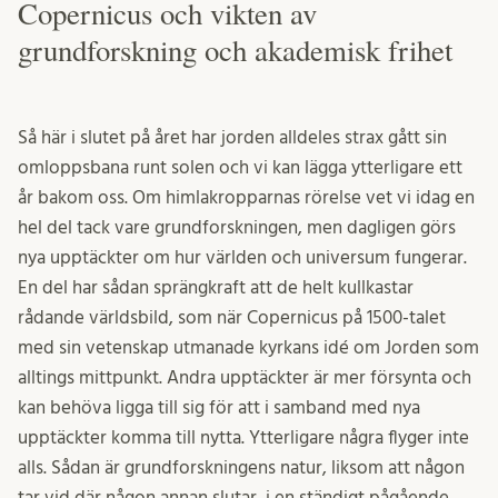
Copernicus och vikten av
grundforskning och akademisk frihet
Så här i slutet på året har jorden alldeles strax gått sin
omloppsbana runt solen och vi kan lägga ytterligare ett
år bakom oss. Om himlakropparnas rörelse vet vi idag en
hel del tack vare grundforskningen, men dagligen görs
nya upptäckter om hur världen och universum fungerar.
En del har sådan sprängkraft att de helt kullkastar
rådande världsbild, som när Copernicus på 1500-talet
med sin vetenskap utmanade kyrkans idé om Jorden som
alltings mittpunkt. Andra upptäckter är mer försynta och
kan behöva ligga till sig för att i samband med nya
upptäckter komma till nytta. Ytterligare några flyger inte
alls. Sådan är grundforskningens natur, liksom att någon
tar vid där någon annan slutar, i en ständigt pågående