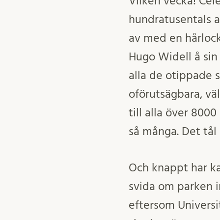
Vilken vecka! Cel
hundratusentals a
av med en hårlock
Hugo Widell
å si
alla de otippade 
oförutsägbara, väl
till alla över 800
så många. Det tål
Och knappt har ka
svida om parken 
eftersom Universi