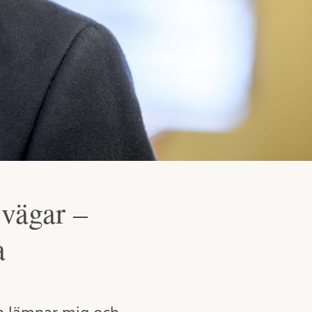
 vägar –
a