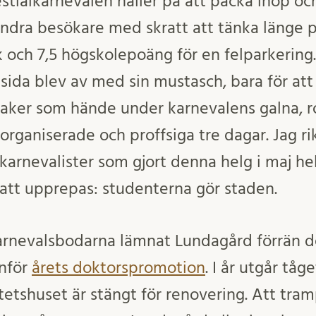
estialkarnevalen håller på att packa ihop o
ndra besökare med skratt att tänka länge på
 och 7,5 högskolepoäng för en felparkering
n sida blev av med sin mustasch, bara för at
saker som hände under karnevalens galna, ro
organiserade och proffsiga tre dagar. Jag rik
0 karnevalister som gjort denna helg i maj he
 att upprepas: studenterna gör staden.
rnevalsbodarna lämnat Lundagård förrän de
inför
årets doktorspromotion
. I år utgår tå
tetshuset är stängt för renovering. Att tra