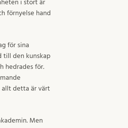
eten i stort är
och förnyelse hand
g för sina
d till den kunskap
h hedrades för.
ommande
allt detta är värt
a akademin. Men