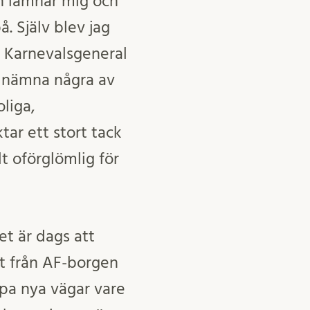
ch lämnar mig och
. Själv blev jag
. Karnevalsgeneral
t nämna några av
liga,
tar ett stort tack
lt oförglömlig för
t är dags att
get från AF-borgen
mpa nya vägar vare