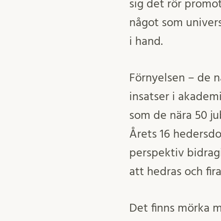
sig det rör promo
något som universi
i hand.
Förnyelsen – de n
insatser i akademi
som de nära 50 ju
Årets 16 hedersdo
perspektiv bidragit
att hedras och fira
Det finns mörka m