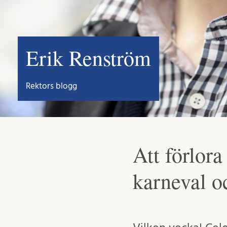
Erik Renström
Rektors blogg
Att förlor
karneval 