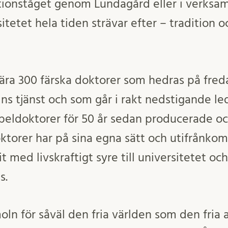
tionståget genom Lundagård eller i verksamh
tetet hela tiden strävar efter – tradition 
ära 300 färska doktorer som hedras på freda
ns tjänst och som går i rakt nedstigande le
beldoktorer för 50 år sedan producerade oc
ktorer har på sina egna sätt och utifrånk
 med livskraftigt syre till universitetet och 
s.
oln för såväl den fria världen som den fri