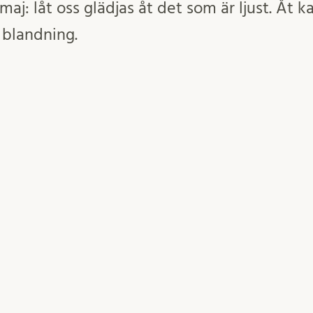
maj: låt oss glädjas åt det som är ljust. Åt 
 blandning.
Inlägget postades i
Okategoriserade