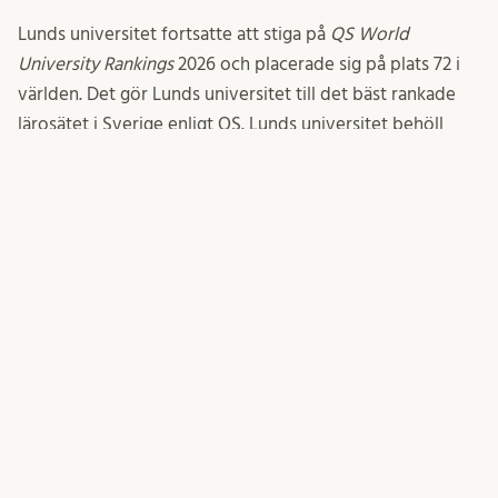
Lunds universitet fortsatte att stiga på
QS World
University Rankings
2026 och placerade sig på plats 72 i
världen. Det gör Lunds universitet till det bäst rankade
lärosätet i Sverige enligt QS. Lunds universitet behöll
plats 95 i rankingen från Times Higher Education (THE)
vilket är plats två i Sverige enligt THE.
Året avslutades i topp när universitetet i november
rankades högst i världen inom hållbarhet i
QS World
University Rankings: Sustainability 2026
.
Erik